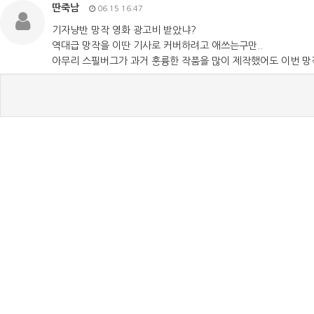
딴죽남
06.15 16:47
기자냥반 망작 영화 광고비 받았냐?
역대급 망작을 이딴 기사로 커버하려고 애쓰는구만..
아무리 스필버그가 과거 훙륭한 작품을 많이 제작했어도 이번 망