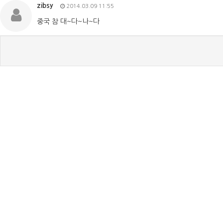
zibsy
2014.03.09 11:55
중국 참 대~다~나~다